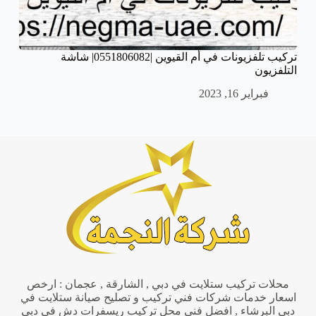
تركيب تلفزيونات في أم القيوين |0551806082| شاشة
التلفزيون
فبراير 16, 2023
محلات تركيب ستلايت في دبي , الشارقة , عجمان : ارخص
اسعار خدمات شركات فني تركيب و تصليح صيانة ستلايت في
دبي البرشاء , افضل فني محل تركيب ريسفرات دش في دبي