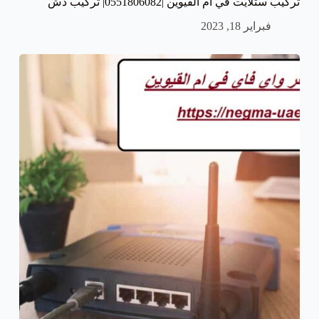
تركيب ستلايت في ام القيوين |0551806082| تركيب دش
فبراير 18, 2023