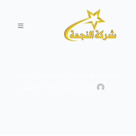
ا
ل
ت
ج
ا
و
ز
إ
ل
ى
ا
ل
تركيب ستائر في ام القيوين |0551806082| أثاث منزلي
م
ح
ت
admin
فبراير 18, 2023
ام القيوين
و
ى