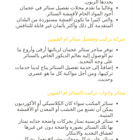
يحددها الزبون.
وغالبا ما تقدم محلات تفصيل ستائر في عجمان
أجود المواد الخام لأقمشة الستائر.
والتي كثيرا ما تكون أقمشة مستوردة من البلدان
المتقدمة كل ذلك وأكثر بأثمان غير قابلة للتنافس.
شركة تركيب وتفصيل ستائر ام القيوين
توفر متاجر ستائر عجمان لزبائنها أرقى وأروع ما
تم الوصول إليه بعالم الديكور الخاص بالستائر
على وجه التحديد.
إضافةً إلى خدمة تفصيل الستائر يتاح لدينا خدمات
تركيبها، ومن أجل مواكبة كل ما هو عصري
وحديث.
ستائر وادوات تركيب الستائر ام القيوين
ستائر المكتب سواء كان الكلاسيكي أو الأكورديون
يمكن أن تصنع من الخشب أو المعدن أو الأقمشة
المتينة.
ستائر فرنسية تمتاز بحركات واضحة جذابه تمتاز
بها تلك الستائر بصوره واضحة دون عن غيرها
لعشاق التجديد والابتكار.
ستائر على شكل موجات وشرائح تعمل بشكل