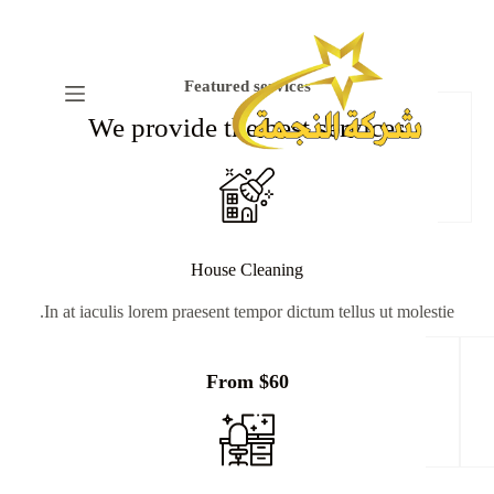
Services
ا
ل
ت
ج
Featured services
ا
We provide the best services
و
ز
إ
ل
ى
ا
ل
House Cleaning
م
ح
In at iaculis lorem praesent tempor dictum tellus ut molestie.
ت
و
ى
From $60