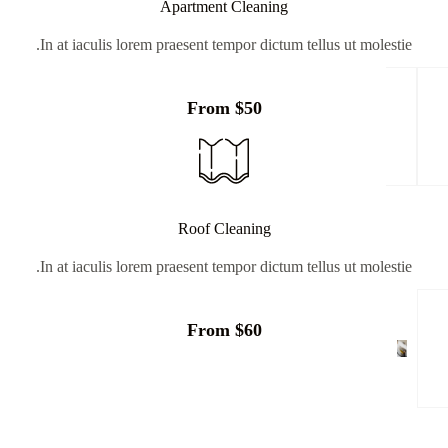
Apartment Cleaning
In at iaculis lorem praesent tempor dictum tellus ut molestie.
From $50
Roof Cleaning
In at iaculis lorem praesent tempor dictum tellus ut molestie.
From $60
Why choose us?
Sed a magna semper, porta purus eu, ullamcorper ligula. Nam sit amet
consectetur sapien. Etiam dui ipsum, viverra vel turpis ut, dignissim