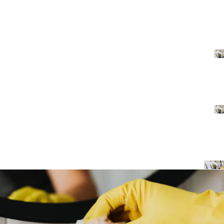
elementum mauris. Sed dapibus auctor scelerisque pellentesque
habitant morbi tristique senectus.
Quality service
Best price
Advanced technology
Trusted professional
Healthy
Eco-friendly