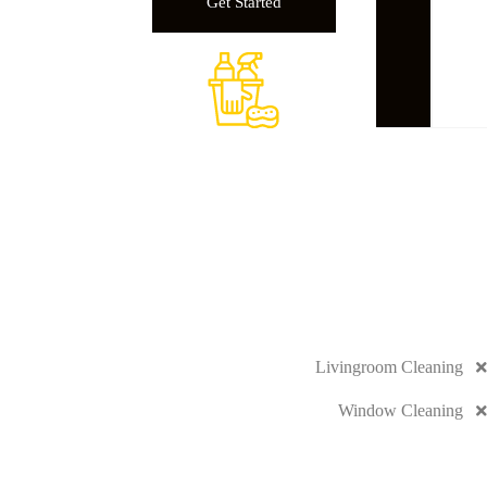
Get Started
Standart Plan
Bedrooms Cleaning
Kitchen Cleaning
Bathroom Cleaning
Livingroom Cleaning
Window Cleaning