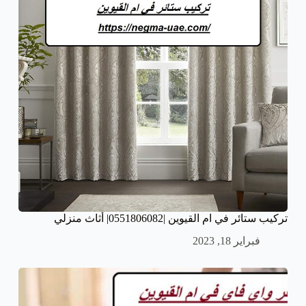
تركيب ستائر في ام القيوين |0551806082| أثاث منزلي
فبراير 18, 2023