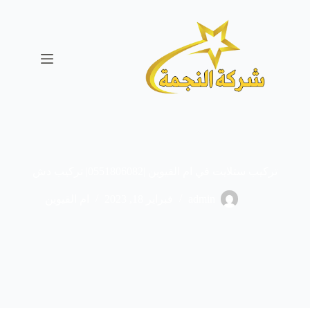
ا
ل
ت
ج
ا
و
ز
إ
ل
ى
ا
ل
تركيب ستلايت في ام القيوين |0551806082| تركيب دش
م
ح
ت
admin
فبراير 18, 2023
ام القيوين
و
ى