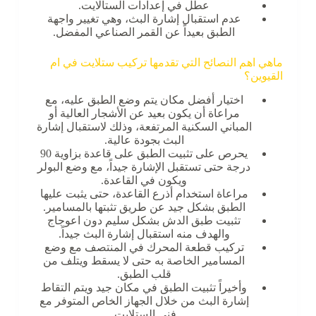
عطل في إعدادات الستالايت.
عدم استقبال إشارة البث، وهي تغيير واجهة
الطبق بعيداً عن القمر الصناعي المفضل.
ماهي اهم النصائح التي تقدمها تركيب ستلايت في ام
القيوين؟
اختيار أفضل مكان يتم وضع الطبق عليه، مع
مراعاة أن يكون بعيد عن الأشجار العالية أو
المباني السكنية المرتفعة، وذلك لاستقبال إشارة
البث بجودة عالية.
يحرص على تثبيت الطبق على قاعدة بزاوية 90
درجة حتى تستقبل الإشارة جيداً، مع وضع البولر
ويكون في القاعدة.
مراعاة استخدام أذرع القاعدة، حتى يثبت عليها
الطبق بشكل جيد عن طريق تثبتها بالمسامير.
تثبيت طبق الدش بشكل سليم دون اعوجاج
والهدف منه استقبال إشارة البث جيداً.
تركيب قطعة المحرك في المنتصف مع وضع
المسامير الخاصة به حتى لا يسقط ويتلف من
قلب الطبق.
وأخيراً تثبيت الطبق في مكان جيد ويتم التقاط
إشارة البث من خلال الجهاز الخاص المتوفر مع
فني الستلايت.