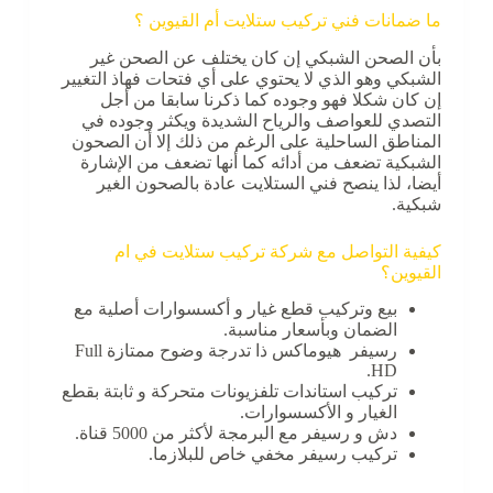
ما ضمانات فني تركيب ستلايت أم القيوين ؟
بأن الصحن الشبكي إن كان يختلف عن الصحن غير
الشبكي وهو الذي لا يحتوي على أي فتحات فهاذ التغيير
إن كان شكلا فهو وجوده كما ذكرنا سابقا من أجل
التصدي للعواصف والرياح الشديدة ويكثر وجوده في
المناطق الساحلية على الرغم من ذلك إلا أن الصحون
الشبكية تضعف من أدائه كما أنها تضعف من الإشارة
أيضا، لذا ينصح فني الستلايت عادة بالصحون الغير
شبكية.
كيفية التواصل مع شركة تركيب ستلايت في ام
القيوين؟
بيع وتركيب قطع غيار و أكسسوارات أصلية مع
الضمان وبأسعار مناسبة.
رسيفر هيوماكس ذا تدرجة وضوح ممتازة Full
HD.
تركيب استاندات تلفزيونات متحركة و ثابتة بقطع
الغيار و الأكسسوارات.
دش و رسيفر مع البرمجة لأكثر من 5000 قناة.
تركيب رسيفر مخفي خاص للبلازما.