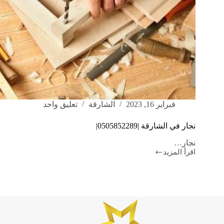
فبراير 16, 2023
الشارقة
تعليق واحد
نجار في الشارقة |0505852289|
نجار…
اقرأ المزيد
نجار
في
الشارقة
|0505852289|