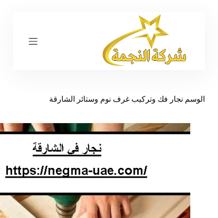
ا
ل
ت
ج
ا
و
ز
إ
ل
ى
الوسم
نجار فك وتركيب غرف نوم وستائر الشارقة
ا
ل
م
ح
ت
و
ى