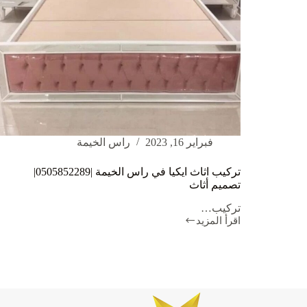
فبراير 16, 2023
راس الخيمة
تركيب اثاث ايكيا في راس الخيمة |0505852289|
تصميم أثاث
تركيب…
اقرأ المزيد
تركيب
اثاث
ايكيا
في
راس
الخيمة
|0505852289|