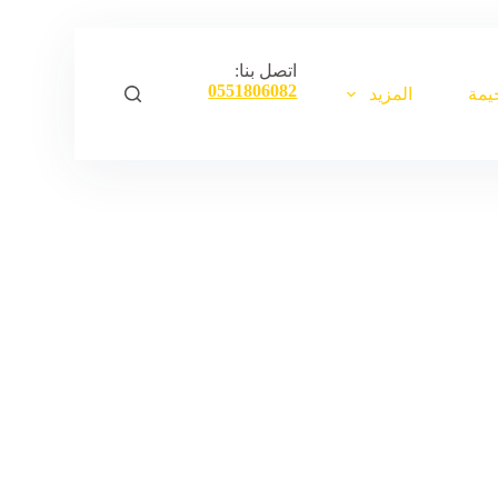
ا
ل
ت
اتصل بنا:
ج
0551806082
يمة
المزيد
ا
و
ز
إ
ل
ى
ا
ل
م
ح
ت
و
ى