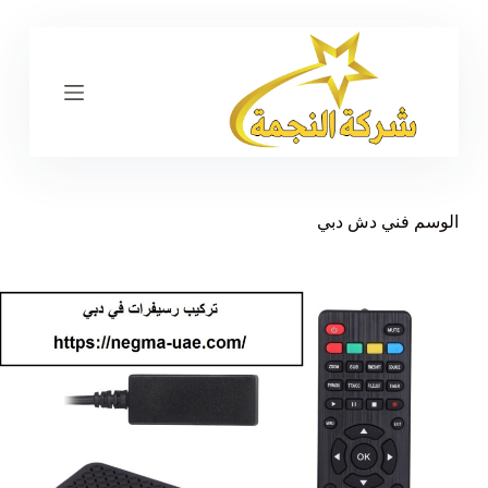
ا
ل
ت
ج
ا
و
ز
إ
ل
ى
الوسم
فني دش دبي
ا
ل
م
ح
ت
و
ى