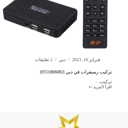
فبراير 16, 2023
دبي
2 تعليقات
تركيب رسيفرات في دبي |0551806082|
تركيب…
اقرأ المزيد
تركيب
رسيفرات
في
دبي
|0551806082|