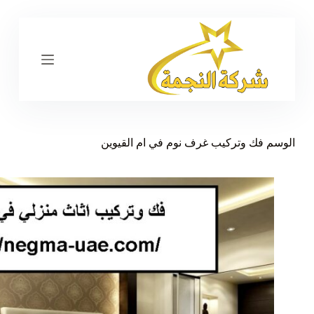
ا
ل
ت
ج
ا
و
ز
إ
ل
ى
الوسم
فك وتركيب غرف نوم في ام القيوين
ا
ل
م
ح
ت
و
ى