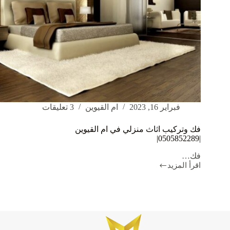
فبراير 16, 2023
ام القيوين
3 تعليقات
فك وتركيب اثاث منزلي في ام القيوين
|0505852289|
فك…
اقرأ المزيد
فك
وتركيب
اثاث
منزلي
في
ام
القيوين