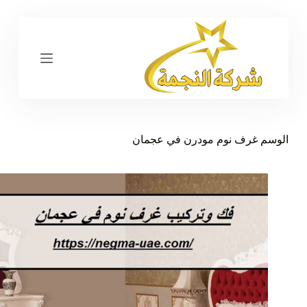
ا
ل
ت
ج
ا
و
ز
إ
ل
ى
الوسم
غرف نوم مودرن في عجمان
ا
ل
م
ح
ت
و
ى