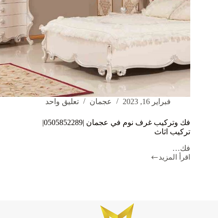
فبراير 16, 2023
عجمان
تعليق واحد
فك وتركيب غرف نوم في عجمان |0505852289|
تركيب اثاث
فك…
اقرأ المزيد
فك
وتركيب
غرف
نوم
في
عجمان
|0505852289|