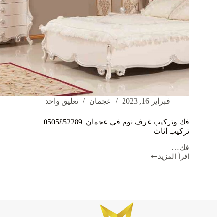
فبراير 16, 2023
عجمان
تعليق واحد
فك وتركيب غرف نوم في عجمان |0505852289|
تركيب اثاث
فك…
اقرأ المزيد
فك
وتركيب
غرف
نوم
في
عجمان
|0505852289|