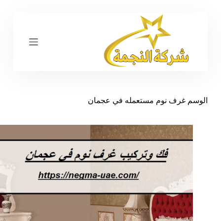
ا
ل
ت
ج
ا
و
ز
إ
ل
ى
الوسم
غرف نوم مستعمله في عجمان
ا
ل
م
ح
ت
و
ى