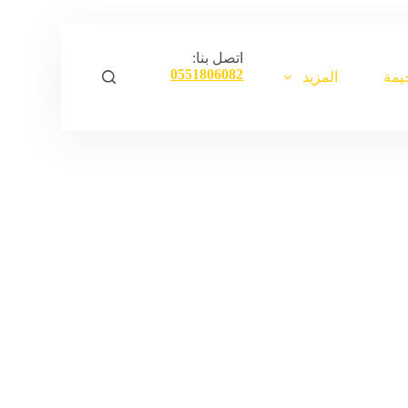
ا
ل
ت
اتصل بنا:
ج
0551806082
يمة
المزيد
ا
و
ز
إ
ل
ى
ا
ل
م
ح
ت
و
ى