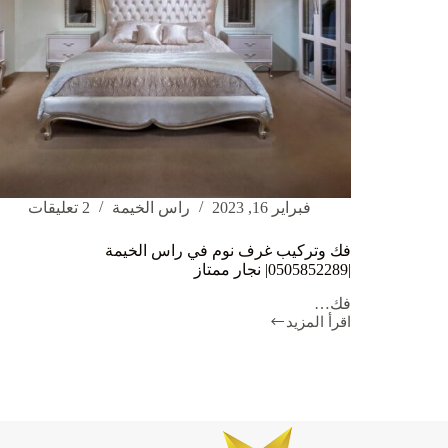
فبراير 16, 2023
راس الخيمة
2 تعليقات
فك وتركيب غرف نوم في راس الخيمة
|0505852289| نجار ممتاز
فك…
اقرأ المزيد
فك
وتركيب
غرف
نوم
في
راس
الخيمة