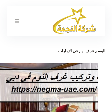
ا
ل
ت
ج
ا
و
ز
إ
ل
ى
الوسم
غرف نوم في الإمارات
ا
ل
م
ح
ت
و
ى