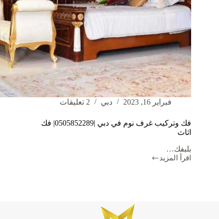
فبراير 16, 2023
دبي
2 تعليقات
فك وتركيب غرف نوم في دبي |0505852289| فك
اثاث
بلبفك…
اقرأ المزيد
فك
وتركيب
غرف
نوم
في
دبي
|0505852289|