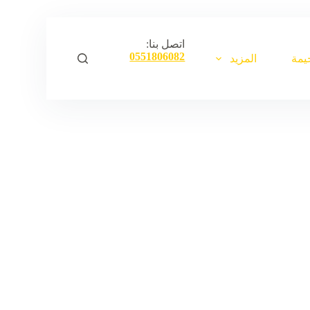
ا
ل
ت
اتصل بنا:
ج
0551806082
يمة
المزيد
ا
و
ز
إ
ل
ى
ا
ل
م
ح
ت
و
ى