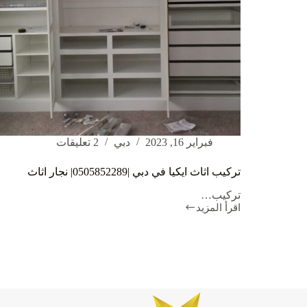
فبراير 16, 2023
دبي
2 تعليقات
تركيب اثاث ايكيا في دبي |0505852289| نجار اثاث
تركيب…
اقرأ المزيد
تركيب
اثاث
ايكيا
في
دبي
|0505852289|
نجار
اثاث