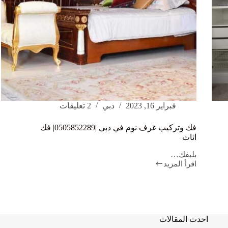
فبراير 16, 2023
دبي
2 تعليقات
فك وتركيب غرف نوم في دبي |0505852289| فك
اثاث
بلبفك…
اقرأ المزيد
فك
وتركيب
غرف
نوم
في
دبي
احدث المقالات
|0505852289|