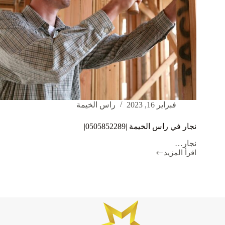
فبراير 16, 2023
راس الخيمة
نجار في راس الخيمة |0505852289|
نجار…
اقرأ المزيد
نجار
في
راس
الخيمة
|0505852289|