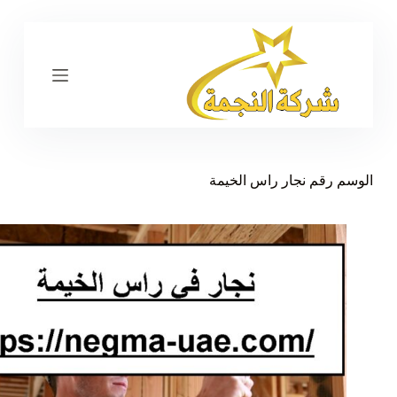
ا
ل
ت
ج
ا
و
ز
إ
ل
ى
الوسم
رقم نجار راس الخيمة
ا
ل
م
ح
ت
و
ى