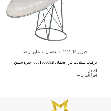
فبراير 18, 2023
عجمان
تعليق واحد
تركيب ستلايت في عجمان |0551806082| خبرة سنين
افضل…
اقرأ المزيد
تركيب
ستلايت
في
عجمان
|0551806082|
خبرة
سنين