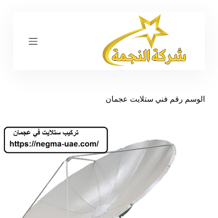
ا
ل
ت
ج
ا
و
ز
إ
ل
ى
الوسم
رقم فني ستلايت عجمان
ا
ل
م
ح
ت
و
ى