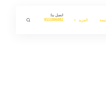
ا
ل
ت
اتصل بنا:
ج
0551806082
يمة
المزيد
ا
و
ز
إ
ل
ى
ا
ل
م
ح
ت
و
ى