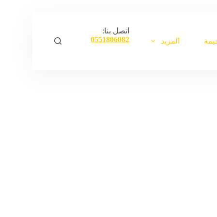
ا
ل
ت
اتصل بنا:
ج
0551806082
يمة
المزيد
ا
و
ز
إ
ل
ى
ا
ل
م
ح
ت
و
ى