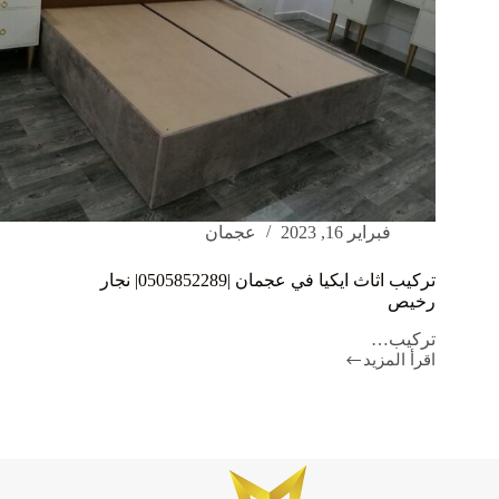
فبراير 16, 2023
عجمان
تركيب اثاث ايكيا في عجمان |0505852289| نجار
رخيص
تركيب…
اقرأ المزيد
تركيب
اثاث
ايكيا
في
عجمان
|0505852289|
نجار