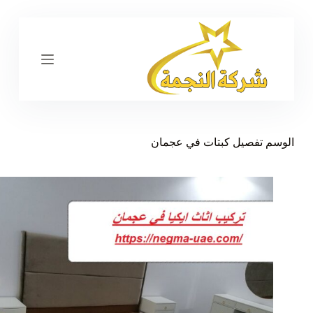
ا
ل
ت
ج
ا
و
ز
إ
ل
ى
الوسم
تفصيل كبتات في عجمان
ا
ل
م
ح
ت
و
ى