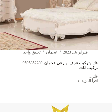
فبراير 16, 2023
عجمان
تعليق واحد
فك وتركيب غرف نوم في عجمان |0505852289|
تركيب اثاث
فك…
اقرأ المزيد
فك
وتركيب
غرف
نوم
في
عجمان
|0505852289|