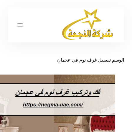
ا
ل
ت
ج
ا
و
ز
إ
ل
ى
الوسم
تفصيل غرف نوم في عجمان
ا
ل
م
ح
ت
و
ى