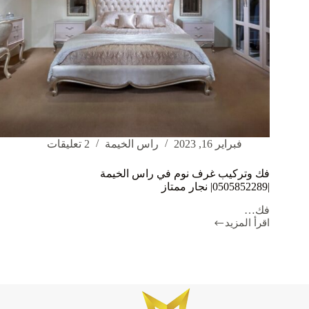
فبراير 16, 2023
راس الخيمة
2 تعليقات
فك وتركيب غرف نوم في راس الخيمة
|0505852289| نجار ممتاز
فك…
اقرأ المزيد
فك
وتركيب
غرف
نوم
في
راس
الخيمة