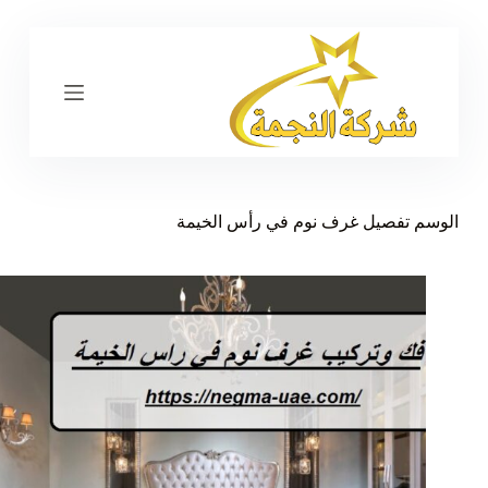
ا
ل
ت
ج
ا
و
ز
إ
ل
ى
الوسم
تفصيل غرف نوم في رأس الخيمة
ا
ل
م
ح
ت
و
ى