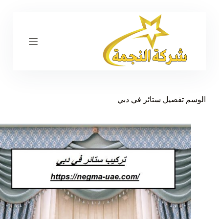
ا
ل
ت
ج
ا
و
ز
إ
ل
ى
الوسم
تفصيل ستائر في دبي
ا
ل
م
ح
ت
و
ى