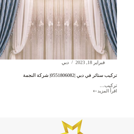
فبراير 18, 2023
دبي
تركيب ستائر في دبي |0551806082| شركة النجمة
تركيب…
اقرأ المزيد
تركيب
ستائر
في
دبي
|0551806082|
شركة
النجمة