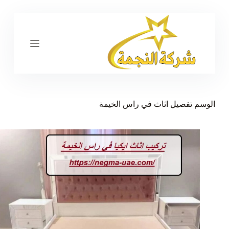
ا
ل
ت
ج
ا
و
ز
إ
ل
ى
الوسم
تفصيل اثاث في راس الخيمة
ا
ل
م
ح
ت
و
ى