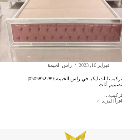
فبراير 16, 2023
راس الخيمة
تركيب اثاث ايكيا في راس الخيمة |0505852289|
تصميم أثاث
تركيب…
اقرأ المزيد
تركيب
اثاث
ايكيا
في
راس
الخيمة
|0505852289|