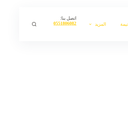
ا
ل
ت
اتصل بنا:
ج
0551806082
يمة
المزيد
ا
و
ز
إ
ل
ى
ا
ل
م
ح
ت
و
ى