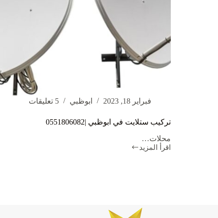
فبراير 18, 2023
ابوظبي
5 تعليقات
تركيب ستلايت في ابوظبي |0551806082
محلات…
اقرأ المزيد
تركيب
ستلايت
في
ابوظبي
|0551806082