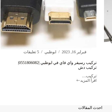
فبراير 16, 2023
ابوظبي
5 تعليقات
تركيب رسيفر واي فاي في ابوظبي |0551806082|
تركيب دش
تركيب…
اقرأ المزيد
تركيب
رسيفر
واي
فاي
في
ابوظبي
احدث المقالات
|0551806082|