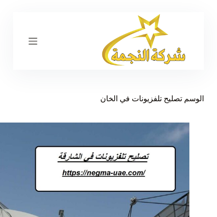
ا
ل
ت
ج
ا
و
ز
إ
ل
ى
الوسم
تصليح تلفزيونات في الخان
ا
ل
م
ح
ت
و
ى