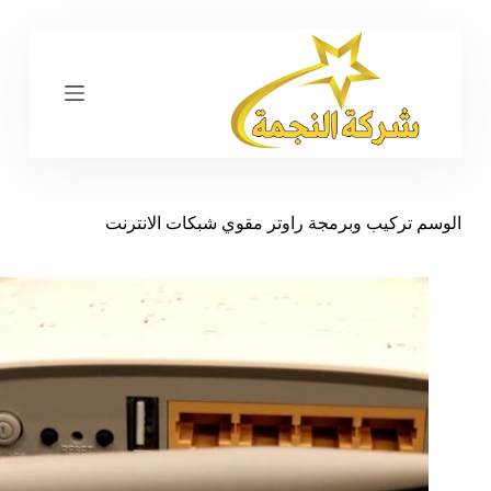
ا
ل
ت
ج
ا
و
ز
إ
ل
ى
الوسم
تركيب وبرمجة راوتر مقوي شبكات الانترنت
ا
ل
م
ح
ت
و
ى