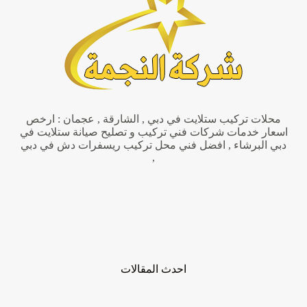
|0551806082|
مقوى
واى
فاي
محلات تركيب ستلايت في دبي , الشارقة , عجمان : ارخص
اسعار خدمات شركات فني تركيب و تصليح صيانة ستلايت في
دبي البرشاء , افضل فني محل تركيب ريسفرات دش في دبي
,
احدث المقالات