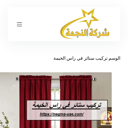
ا
ل
ت
ج
ا
و
ز
إ
ل
ى
الوسم
تركيب ستائر في راس الخيمة
ا
ل
م
ح
ت
و
ى