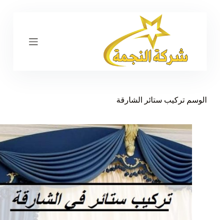
ا
ل
ت
ج
ا
و
ز
إ
ل
ى
الوسم
تركيب ستائر الشارقة
ا
ل
م
ح
ت
و
ى