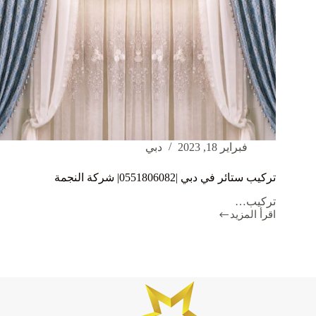
فبراير 18, 2023
دبي
تركيب ستائر في دبي |0551806082| شركة النجمة
تركيب…
اقرأ المزيد
تركيب
ستائر
في
دبي
|0551806082|
شركة
النجمة