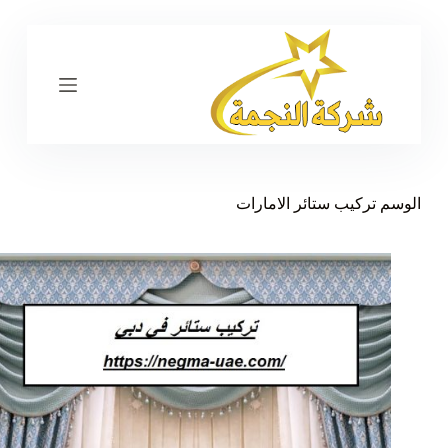
ا
ل
ت
ج
ا
و
ز
إ
ل
ى
الوسم
تركيب ستائر الامارات
ا
ل
م
ح
ت
و
ى