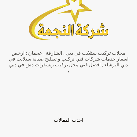
|0551806082|
مقوى
واى
فاي
محلات تركيب ستلايت في دبي , الشارقة , عجمان : ارخص
اسعار خدمات شركات فني تركيب و تصليح صيانة ستلايت في
دبي البرشاء , افضل فني محل تركيب ريسفرات دش في دبي
,
احدث المقالات