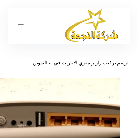
ا
ل
ت
ج
ا
و
ز
إ
ل
ى
الوسم
تركيب راوتر مقوي الانترنت في ام القيوين
ا
ل
م
ح
ت
و
ى