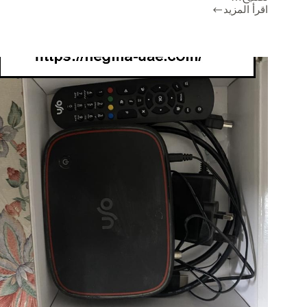
اقرأ المزيد
تصليح
تلفزيونات
في
ام
القيوين
|0551806082|
تركيب
دش