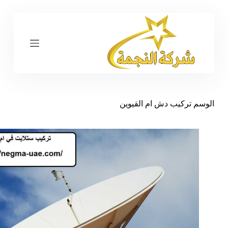
ا
ل
ت
ج
ا
و
ز
إ
ل
ى
الوسم
تركيب دش ام القيوين
ا
ل
م
ح
ت
و
ى