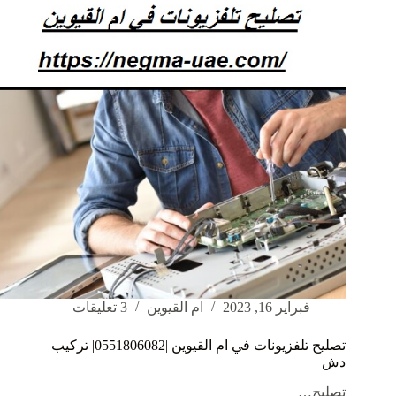
دش
فبراير 16, 2023
ام القيوين
3 تعليقات
تصليح تلفزيونات في ام القيوين |0551806082| تركيب
دش
تصليح…