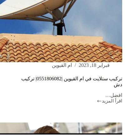
فبراير 18, 2023
ام القيوين
تركيب ستلايت في ام القيوين |0551806082| تركيب
دش
افضل…
اقرأ المزيد
تركيب
ستلايت
في
ام
القيوين
|0551806082|
تركيب