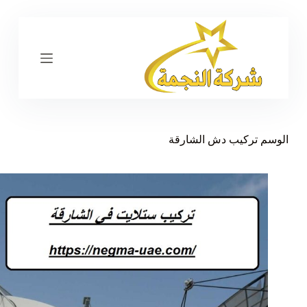
ا
ل
ت
ج
ا
و
ز
إ
ل
ى
الوسم
تركيب دش الشارقة
ا
ل
م
ح
ت
و
ى