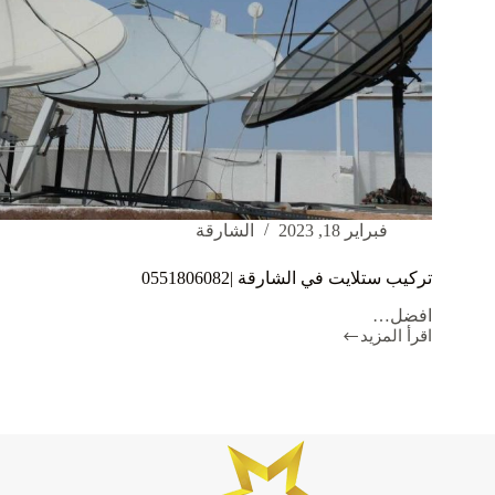
فبراير 18, 2023
الشارقة
تركيب ستلايت في الشارقة |0551806082
افضل…
اقرأ المزيد
تركيب
ستلايت
في
الشارقة
|0551806082