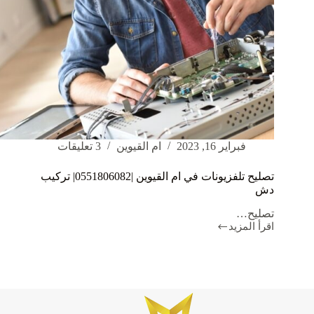
فبراير 16, 2023
ام القيوين
3 تعليقات
تصليح تلفزيونات في ام القيوين |0551806082| تركيب
دش
تصليح…
اقرأ المزيد
تصليح
تلفزيونات
في
ام
القيوين
|0551806082|
تركيب