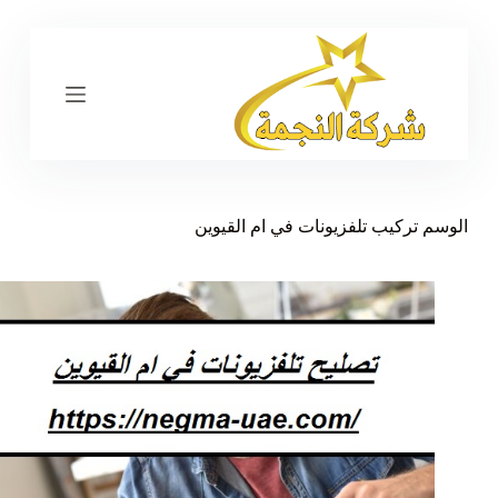
ا
ل
ت
ج
ا
و
ز
إ
ل
ى
الوسم
تركيب تلفزيونات في ام القيوين
ا
ل
م
ح
ت
و
ى