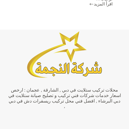
اقرأ المزيد
تركيب
تلفزيونات
في
عجمان
|0551806082|
شاشات
التلفزيون
محلات تركيب ستلايت في دبي , الشارقة , عجمان : ارخص
اسعار خدمات شركات فني تركيب و تصليح صيانة ستلايت في
دبي البرشاء , افضل فني محل تركيب ريسفرات دش في دبي
,