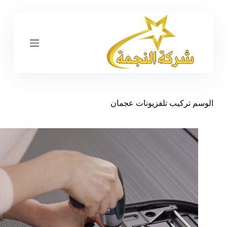
ا
ل
ت
ج
ا
و
ز
إ
ل
ى
الوسم
تركيب تلفزيونات عجمان
ا
ل
م
ح
ت
و
ى