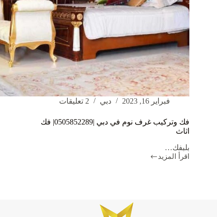
فبراير 16, 2023
دبي
2 تعليقات
فك وتركيب غرف نوم في دبي |0505852289| فك
اثاث
بلبفك…
اقرأ المزيد
فك
وتركيب
غرف
نوم
في
دبي
|0505852289|