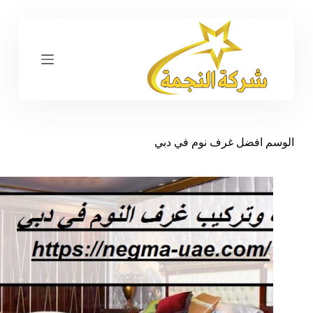
ا
ل
ت
ج
ا
و
ز
إ
ل
ى
الوسم
افضل غرف نوم في دبي
ا
ل
م
ح
ت
و
ى