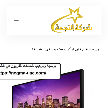
ا
ل
ت
ج
ا
و
ز
إ
ل
ى
الوسم
ارقام فني تركيب ستلايت في الشارقة
ا
ل
م
ح
ت
و
ى