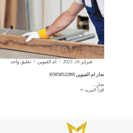
فبراير 16, 2023
ام القيوين
تعليق واحد
نجار ام القيوين |0505852289|
نجار…
اقرأ المزيد
نجار
ام
القيوين
|0505852289|