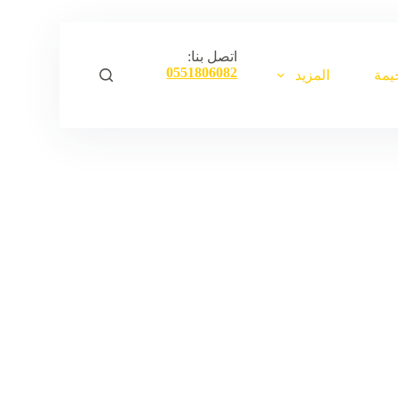
ا
ل
ت
اتصل بنا:
ج
0551806082
يمة
المزيد
ا
و
ز
إ
ل
ى
ا
ل
م
ح
ت
و
ى