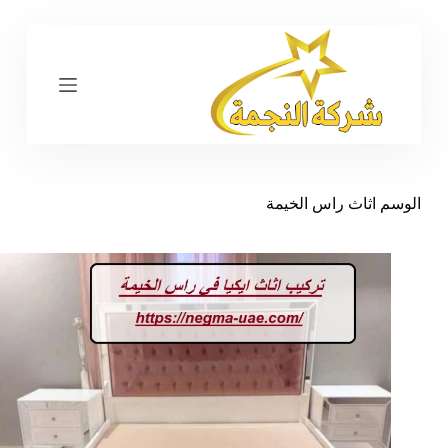
ا
ل
ت
ج
ا
و
ز
إ
ل
ى
الوسم
اثاث راس الخيمة
ا
ل
م
ح
ت
و
ى