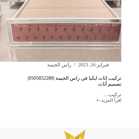
فبراير 16, 2023
راس الخيمة
تركيب اثاث ايكيا في راس الخيمة |0505852289|
تصميم أثاث
تركيب…
اقرأ المزيد
تركيب
اثاث
ايكيا
في
راس
الخيمة
|0505852289|